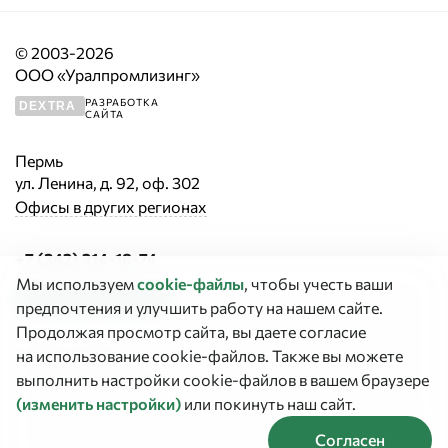
© 2003-2026
ООО «Уралпромлизинг»
РАЗРАБОТКА
DEXTRA
САЙТА
Пермь
ул. Ленина, д. 92, оф. 302
Офисы в других регионах
+7 (342) 214-18-74
Мы используем
cookie‑файлы
, чтобы учесть ваши
Заказать звонок
предпочтения и улучшить работу на нашем сайте.
Продолжая просмотр сайта, вы даете согласие
График работы:
на использование cookie-файлов. Также вы можете
Сегодня выходной
выполнить настройки cookie-файлов в вашем браузере
(изменить настройки)
или покинуть наш сайт.
Согласен